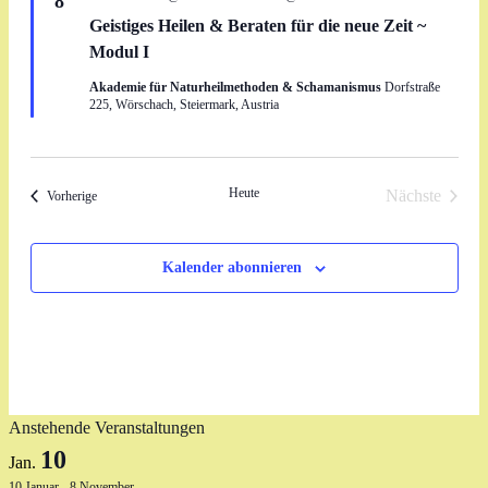
8
Geistiges Heilen & Beraten für die neue Zeit ~
Modul I
Akademie für Naturheilmethoden & Schamanismus
Dorfstraße
225, Wörschach, Steiermark, Austria
Heute
Nächste
Veranstaltungen
Vorherige
Veranstalt
Kalender abonnieren
Anstehende Veranstaltungen
10
Jan.
10 Januar
-
8 November