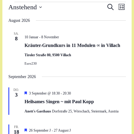
Veranstaltungen
Veranstal
Veran
Anstehend
Suche
Liste
Ansic
Suche
Datum
Navig
wählen.
August 2026
und
Ansichten
SA.
Navigati
10 Januar
-
8 November
8
Kräuter-Grundkurs in 11 Modulen ∞ in Villach
Tiroler Straße 80, 9500 Villach
Euro230
September 2026
DO.
Hervorgehoben
3 September @ 18:30
-
20:30
3
Heilsames Singen ~ mit Paul Kopp
Anett's Gasthaus
Dorfstraße 25, Wörschach, Steiermark, Austria
FR.
Hervorgehoben
26 September J
-
27 August J
18