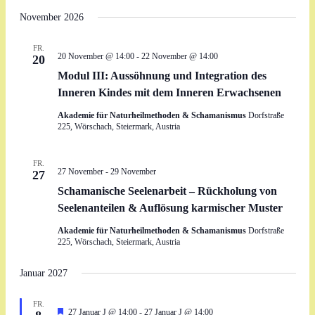
November 2026
FR.
20 November @ 14:00
-
22 November @ 14:00
20
Modul III: Aussöhnung und Integration des
Inneren Kindes mit dem Inneren Erwachsenen
Akademie für Naturheilmethoden & Schamanismus
Dorfstraße
225, Wörschach, Steiermark, Austria
FR.
27 November
-
29 November
27
Schamanische Seelenarbeit – Rückholung von
Seelenanteilen & Auflösung karmischer Muster
Akademie für Naturheilmethoden & Schamanismus
Dorfstraße
225, Wörschach, Steiermark, Austria
Januar 2027
FR.
Hervorgehoben
27 Januar J @ 14:00
-
27 Januar J @ 14:00