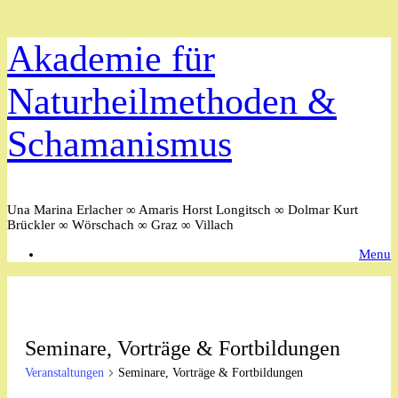
Zum
Akademie für
Inhalt
springen
Naturheilmethoden &
Schamanismus
Una Marina Erlacher ∞ Amaris Horst Longitsch ∞ Dolmar Kurt
Brückler ∞ Wörschach ∞ Graz ∞ Villach
Menu
Seminare, Vorträge & Fortbildungen
Veranstaltungen
Seminare, Vorträge & Fortbildungen