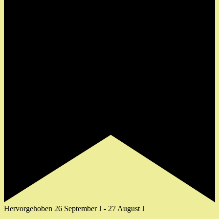
Hervorgehoben
26 September J
-
27 August J