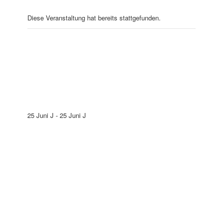
Diese Veranstaltung hat bereits stattgefunden.
Modul 10: Die Hüter der
Natur & außersinnliche
Wahrnehmungen (Aura
sehen)
25 Juni J
-
25 Juni J