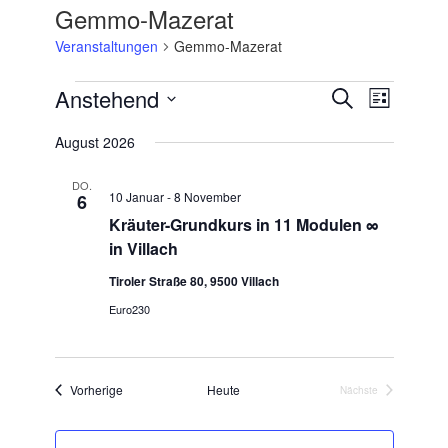
Gemmo-Mazerat
Veranstaltungen
Gemmo-Mazerat
Veranstaltungen
Anstehend
Veranstaltungen
Veranstaltu
Suche
Liste
Suche
Ansichten-
Datum
und
Navigation
August 2026
wählen.
Ansichten,
Navigation
DO.
10 Januar
-
8 November
6
Kräuter-Grundkurs in 11 Modulen ∞
in Villach
Tiroler Straße 80, 9500 Villach
Euro230
Veranstaltungen
Vorherige
Heute
Nächste
Veranstaltungen