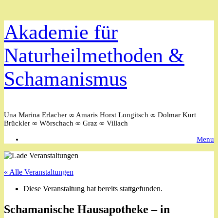
Zum
Akademie für
Inhalt
springen
Naturheilmethoden &
Schamanismus
Una Marina Erlacher ∞ Amaris Horst Longitsch ∞ Dolmar Kurt
Brückler ∞ Wörschach ∞ Graz ∞ Villach
Menu
« Alle Veranstaltungen
Diese Veranstaltung hat bereits stattgefunden.
Schamanische Hausapotheke – in