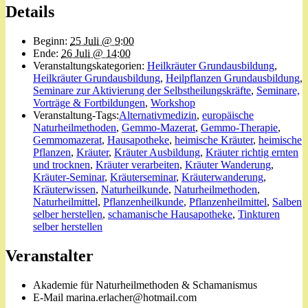
Details
Beginn:
25 Juli @ 9:00
Ende:
26 Juli @ 14:00
Veranstaltungskategorien:
Heilkräuter Grundausbildung
,
Heilkräuter Grundausbildung
,
Heilpflanzen Grundausbildung
,
Seminare zur Aktivierung der Selbstheilungskräfte
,
Seminare,
Vorträge & Fortbildungen
,
Workshop
Veranstaltung-Tags:
Alternativmedizin
,
europäische
Naturheilmethoden
,
Gemmo-Mazerat
,
Gemmo-Therapie
,
Gemmomazerat
,
Hausapotheke
,
heimische Kräuter
,
heimische
Pflanzen
,
Kräuter
,
Kräuter Ausbildung
,
Kräuter richtig ernten
und trocknen
,
Kräuter verarbeiten
,
Kräuter Wanderung
,
Kräuter-Seminar
,
Kräuterseminar
,
Kräuterwanderung
,
Kräuterwissen
,
Naturheilkunde
,
Naturheilmethoden
,
Naturheilmittel
,
Pflanzenheilkunde
,
Pflanzenheilmittel
,
Salben
selber herstellen
,
schamanische Hausapotheke
,
Tinkturen
selber herstellen
Veranstalter
Akademie für Naturheilmethoden & Schamanismus
E-Mail
marina.erlacher@hotmail.com