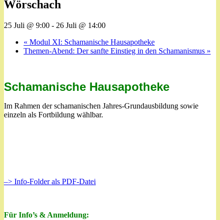
Wörschach
25 Juli @ 9:00
-
26 Juli @ 14:00
«
Modul XI: Schamanische Hausapotheke
Themen-Abend: Der sanfte Einstieg in den Schamanismus
»
Schamanische Hausapotheke
Im Rahmen der schamanischen Jahres-Grundausbildung sowie
einzeln als Fortbildung wählbar.
–> Info-Folder als PDF-Datei
Für Info’s & Anmeldung: