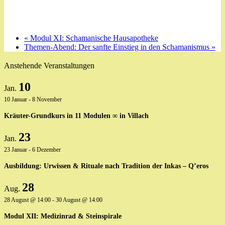
«
Modul XI: Schamanische Hausapotheke
Themen-Abend: Der sanfte Einstieg in den Schamanismus
»
Anstehende Veranstaltungen
10
Jan.
10 Januar
-
8 November
Kräuter-Grundkurs in 11 Modulen ∞ in Villach
23
Jan.
23 Januar
-
6 Dezember
Ausbildung: Urwissen & Rituale nach Tradition der Inkas – Q’eros
28
Aug.
28 August @ 14:00
-
30 August @ 14:00
Modul XII: Medizinrad & Steinspirale